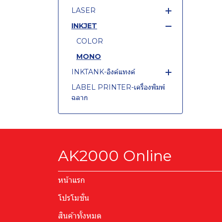
TONER CARTRIDGE-
LASER
โทนเนอร์
INKJET
COLOR
INK CARTRIDGE-หมึกตลับ
MONO
COLOR
INK BOTTLE-หมึกขวด
MONO
LABEL TAPE-เทปพิมพ์ฉลาก
INKTANK-อิงค์แทงค์
6 mm.
LABEL PRINTER-เครื่องพิมพ์
COLOR
ฉลาก
9 mm.
MONO
PAPER SHREDDER-เครื่อง
12 mm.
ทำลายเอกสาร
18 mm.
COMPUTER
24 mm.
AK2000 Online
MONITOR
36 mm.
UPS
21.5
หน้าแรก
23.8
โปรโมชั่น
19.5
สินค้าทั้งหมด