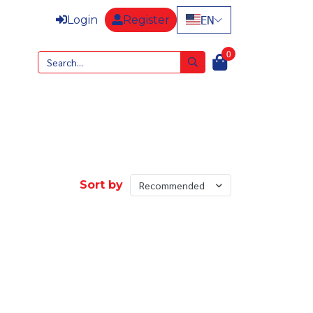
EN
Login
Register
0
Sort by
Recommended