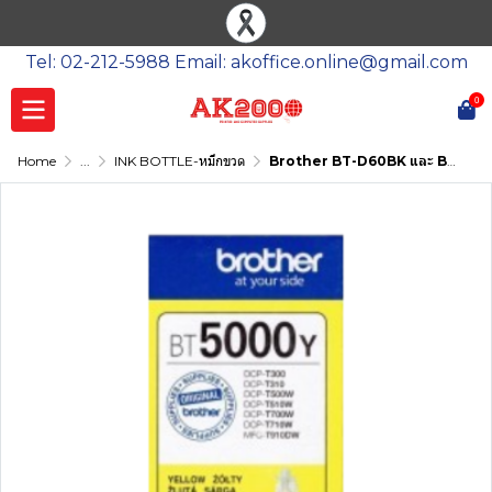
Tel: 02-212-5988 Email: akoffice.online@gmail.com
0
Home
...
INK BOTTLE-หมึกขวด
Brother BT-D60BK และ BT-5000CMY