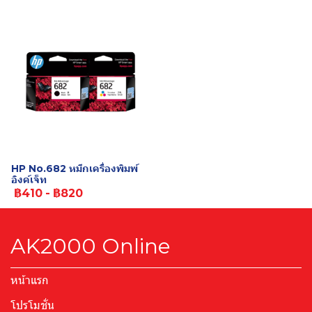
HP No.682 หมึกเครื่องพิมพ์
อิงค์เจ็ท
฿410
-
฿820
AK2000 Online
หน้าแรก
โปรโมชั่น