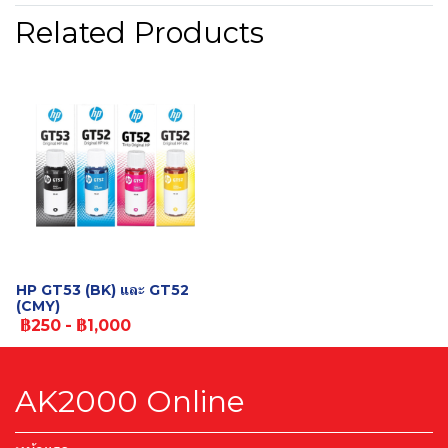
Related Products
HP GT53 (BK) และ GT52
(CMY)
฿250
-
฿1,000
AK2000 Online