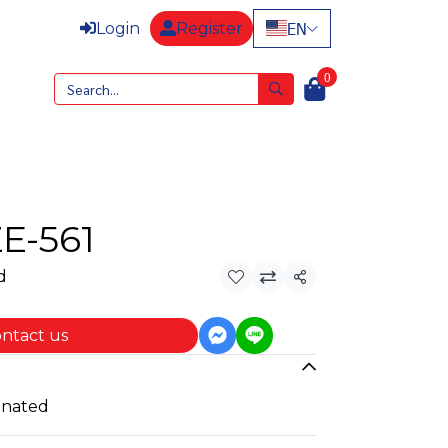
EN
Login
Register
0
E-561
d
Share
ntact us
inated