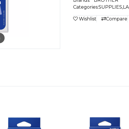
Brands:
BROTHER
Categories:
SUPPLIES
,
LA
Wishlist
Compare
m