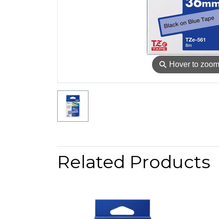
⚲
Hover to zoo
Related Products