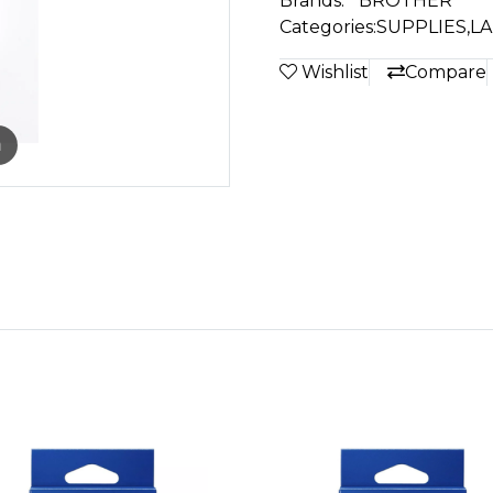
Brands:
BROTHER
Categories:
SUPPLIES
,
LA
Wishlist
Compare
m