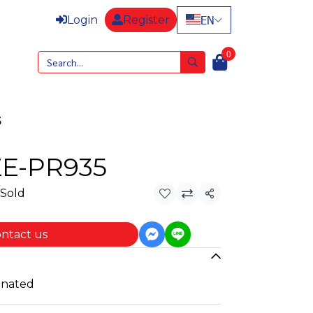
EN
Login
Register
0
5
ZE-PR935
 Sold
Share
ntact us
inated