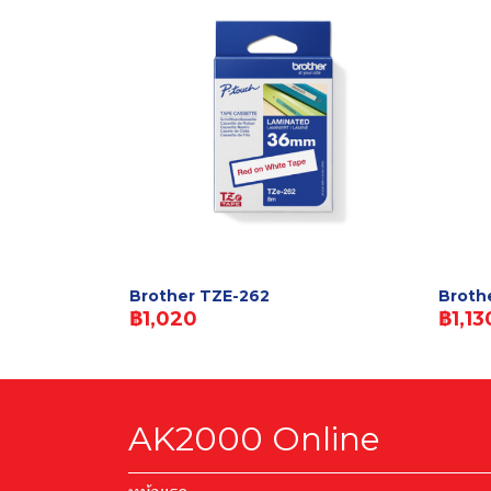
Brother TZE-262
Broth
฿1,020
฿1,13
AK2000 Online