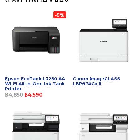
-5%
Epson EcoTank L3250 A4
Canon imageCLASS
Wi-Fi All-in-One Ink Tank
LBP674Cx II
Printer
฿4,850
฿4,590