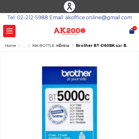
Tel: 02-212-5988 Email: akoffice.online@gmail.com
0
Home
...
INK BOTTLE-หมึกขวด
Brother BT-D60BK และ BT-5000CMY