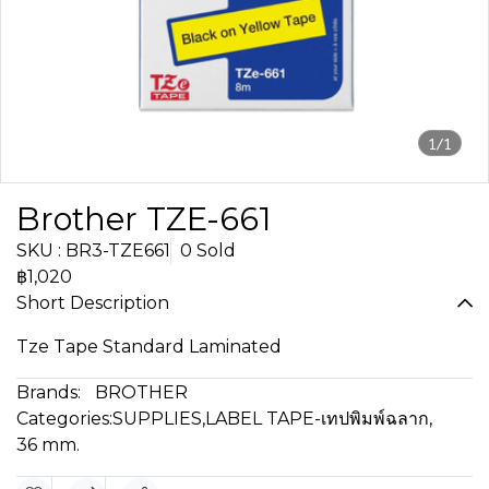
1/1
Brother TZE-661
SKU : BR3-TZE661
0 Sold
฿1,020
Short Description
Tze Tape Standard Laminated
Brands:
BROTHER
Categories:
SUPPLIES
,
LABEL TAPE-เทปพิมพ์ฉลาก
,
36 mm.