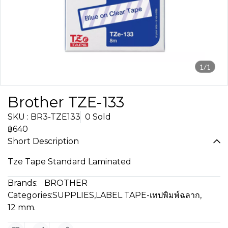
1/1
Brother TZE-133
SKU : BR3-TZE133
0 Sold
฿640
Short Description
Tze Tape Standard Laminated
Brands:
BROTHER
Categories:
SUPPLIES
,
LABEL TAPE-เทปพิมพ์ฉลาก
,
12 mm.